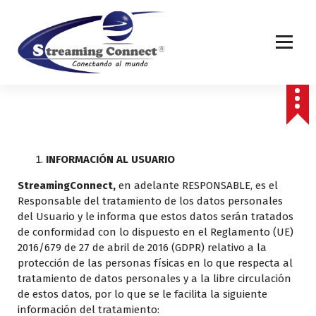
S
a
l
t
a
cloud playout, sube contenido, distribuye
r
a
l
c
o
INFORMACIÓN AL USUARIO
n
t
StreamingConnect,
en adelante RESPONSABLE, es el
e
Responsable del tratamiento de los datos personales
n
del Usuario y le informa que estos datos serán tratados
i
de conformidad con lo dispuesto en el Reglamento (UE)
d
2016/679 de 27 de abril de 2016 (GDPR) relativo a la
o
protección de las personas físicas en lo que respecta al
tratamiento de datos personales y a la libre circulación
de estos datos, por lo que se le facilita la siguiente
información del tratamiento: