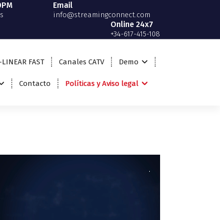
00PM
Email
s
info@streamingconnect.com
Online 24x7
+34-617-415-108
-LINEAR FAST
Canales CATV
Demo
Contacto
Políticas y Aviso legal