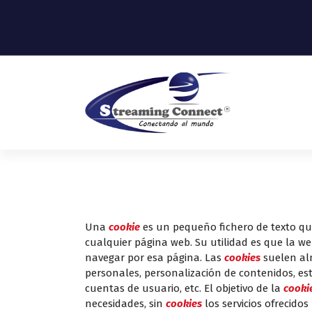
S
a
l
t
a
r
a
l
c
cloud playout, sube contenido,
o
distribuye
n
t
e
n
i
Una
cookie
es un pequeño fichero de texto qu
d
cualquier página web. Su utilidad es que la we
o
navegar por esa página. Las
cookies
suelen alm
personales, personalización de contenidos, est
cuentas de usuario, etc. El objetivo de la
cooki
necesidades, sin
cookies
los servicios ofrecido